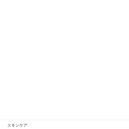
ボディ【ビフォーアフター】
2025年10月9日
【モニター様】ビフォーアフター！
2025年10月2日
カテゴリー
スキンケアスキンケア
未分類
スキンケア