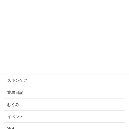
【モニター様】ビフォーアフター！
2025年10月2日
カテゴリー
スキンケアスキンケア
未分類
スキンケア
業務日記
むくみ
イベント
冷え