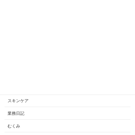
【モニター様】ビフォーアフター！
2025年10月2日
カテゴリー
スキンケアスキンケア
未分類
スキンケア
業務日記
むくみ