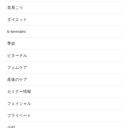
首肩こり
ダイエット
b-termální
季節
ビターナル
フェムケア
産後のケア
セミナー情報
フェイシャル
プライベート
小顔