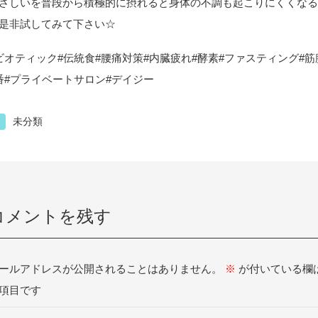
さしいを普段から積極的に摂れると身体の不調も起こりにくくな
是非試してみて下さい☆
ビオティック#伝統食#腰痛対策#内臓疲れ#酵素#ファスティング#
番#プライベートサロン#デイジー
未分類
コメントを残す
ールアドレスが公開されることはありません。
※
が付いている欄
項目です