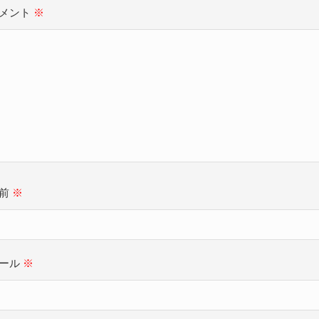
メント
※
名前
※
ール
※