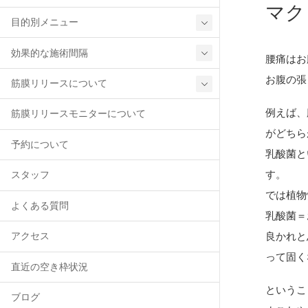
マク
目的別メニュー
効果的な施術間隔
腰痛はお
お腹の張
筋膜リリースについて
例えば、
筋膜リリースモニターについて
がどちら
予約について
乳酸菌と
す。
スタッフ
では植物
よくある質問
乳酸菌＝
良かれと
アクセス
って固く
直近の空き枠状況
というこ
ブログ