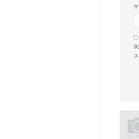
サ
次
ス