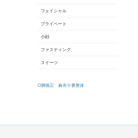
フェイシャル
プライベート
小顔
ファスティング
スイーツ
O脚矯正
麻布十番整体