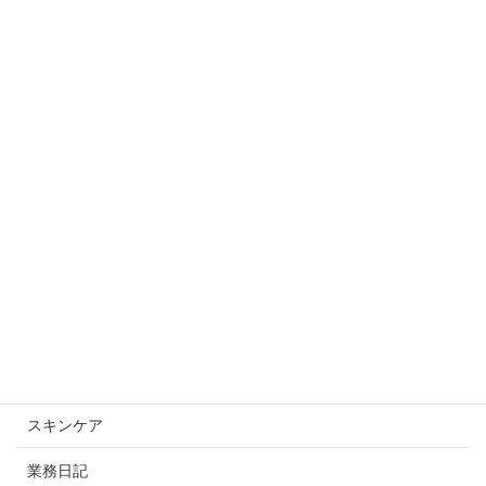
ボディ【ビフォーアフター】
2025年10月9日
【モニター様】ビフォーアフター！
2025年10月2日
カテゴリー
スキンケアスキンケア
未分類
スキンケア
業務日記