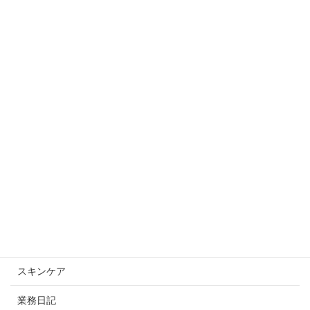
ボディ【ビフォーアフター】
2025年10月9日
【モニター様】ビフォーアフター！
2025年10月2日
カテゴリー
スキンケアスキンケア
未分類
スキンケア
業務日記