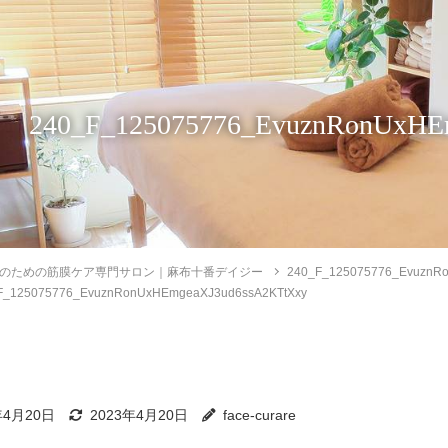
240_F_125075776_EvuznRonUxHE
のための筋膜ケア専門サロン｜麻布十番デイジー
240_F_125075776_EvuznR
F_125075776_EvuznRonUxHEmgeaXJ3ud6ssA2KTtXxy
年4月20日
2023年4月20日
face-curare