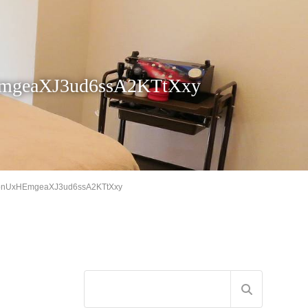
mgeaXJ3ud6ssA2KTtXxy
onUxHEmgeaXJ3ud6ssA2KTtXxy